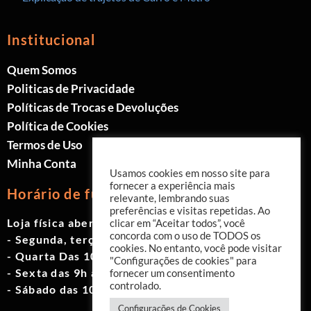
Institucional
Quem Somos
Politicas de Privacidade
Políticas de Trocas e Devoluções
Política de Cookies
Termos de Uso
Minha Conta
Usamos cookies em nosso site para
fornecer a experiência mais
Horário de funcionamento
relevante, lembrando suas
preferências e visitas repetidas. Ao
Loja física aberta de Segunda à Sábado.
clicar em “Aceitar todos”, você
concorda com o uso de TODOS os
- Segunda, terça e quinta das 9h às 19h
cookies. No entanto, você pode visitar
- Quarta Das 10h às 18h
"Configurações de cookies" para
- Sexta das 9h às 18h
fornecer um consentimento
controlado.
- Sábado das 10h às 17h
Configurações de Cookies