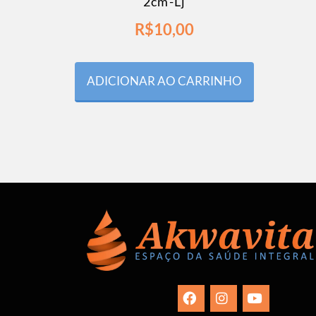
2cm-Lj
R$
10,00
ADICIONAR AO CARRINHO