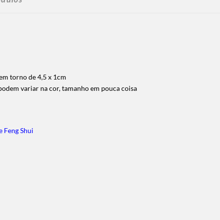
em torno de 4,5 x 1cm
, podem variar na cor, tamanho em pouca coisa
e Feng Shui