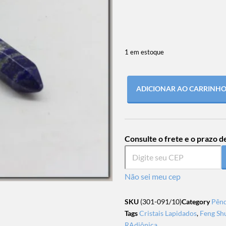
1 em estoque
ADICIONAR AO CARRINH
Consulte o frete e o prazo d
Não sei meu cep
SKU
(301-091/10)
Category
Pênd
Tags
Cristais Lapidados
,
Feng Sh
RAdiônica