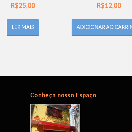
R$
25,00
R$
12,00
LER MAIS
ADICIONAR AO CARR
Conheça nosso Espaço