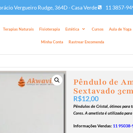
rácio Vergueiro Rudge, 364D - Casa Verde
11 3857-94
Terapias Naturais
Fisioterapia
Estética
Cursos
Aula de Yoga
Minha Conta
Rastrear Encomenda
Pêndulo de Am
Sextavado 3c
R$
12,00
Pêndulos de Cristal, ótimos para 
Cores. A ametista é utilizada para
Informações Vendas:
11 95038-