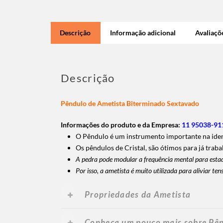
Descrição
Informação adicional
Avaliaçõe
Descrição
Pêndulo de Ametista Biterminado Sextavado
Informações do produto e da Empresa:
11 95038-911
O Pêndulo é um instrumento importante na ident
Os pêndulos de Cristal, são ótimos para já traba
A pedra pode modular a frequência mental para estad
Por isso, a ametista é muito utilizada para aliviar te
Propriedades da Ametista
Conheça um pouco mais sobre Pê