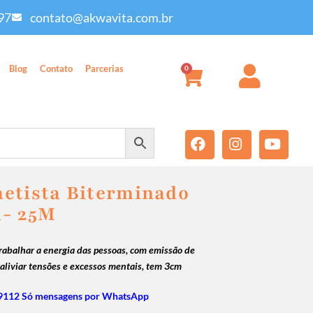
97
contato@akwavita.com.br
Blog
Contato
Parcerias
0
etista Biterminado
m- 25M
trabalhar a energia das pessoas, com emissão de
 aliviar tensões e excessos mentais, tem 3cm
9112 Só mensagens por WhatsApp