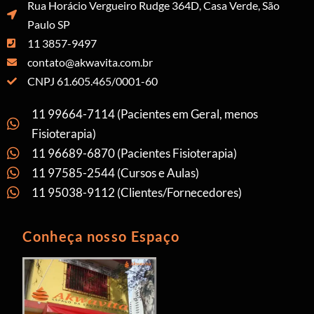
Rua Horácio Vergueiro Rudge 364D, Casa Verde, São
Paulo SP
11 3857-9497
contato@akwavita.com.br
CNPJ 61.605.465/0001-60
11 99664-7114 (Pacientes em Geral, menos
Fisioterapia)
11 96689-6870 (Pacientes Fisioterapia)
11 97585-2544 (Cursos e Aulas)
11 95038-9112 (Clientes/Fornecedores)
Conheça nosso Espaço