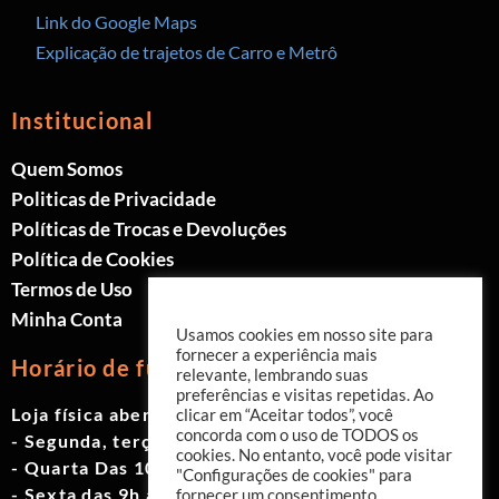
Link do Google Maps
Explicação de trajetos de Carro e Metrô
Institucional
Quem Somos
Politicas de Privacidade
Políticas de Trocas e Devoluções
Política de Cookies
Termos de Uso
Minha Conta
Usamos cookies em nosso site para
fornecer a experiência mais
Horário de funcionamento
relevante, lembrando suas
preferências e visitas repetidas. Ao
Loja física aberta de Segunda à Sábado.
clicar em “Aceitar todos”, você
concorda com o uso de TODOS os
- Segunda, terça e quinta das 9h às 19h
cookies. No entanto, você pode visitar
- Quarta Das 10h às 18h
"Configurações de cookies" para
- Sexta das 9h às 18h
fornecer um consentimento