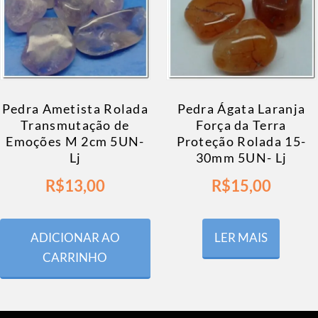
Pedra Ametista Rolada
Pedra Ágata Laranja
Transmutação de
Força da Terra
Emoções M 2cm 5UN-
Proteção Rolada 15-
Lj
30mm 5UN- Lj
R$
13,00
R$
15,00
ADICIONAR AO
LER MAIS
CARRINHO