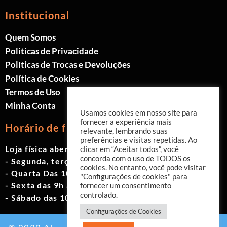
Institucional
Quem Somos
Politicas de Privacidade
Políticas de Trocas e Devoluções
Política de Cookies
Termos de Uso
Minha Conta
Usamos cookies em nosso site para
fornecer a experiência mais
Horário de funcionamento
relevante, lembrando suas
preferências e visitas repetidas. Ao
Loja física aberta de Segunda à Sábado.
clicar em “Aceitar todos”, você
concorda com o uso de TODOS os
- Segunda, terça e quinta das 9h às 19h
cookies. No entanto, você pode visitar
- Quarta Das 10h às 18h
"Configurações de cookies" para
- Sexta das 9h às 18h
fornecer um consentimento
controlado.
- Sábado das 10h às 17h
Configurações de Cookies