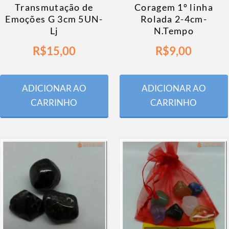
Transmutação de
Coragem 1º linha
Emoções G 3cm 5UN-
Rolada 2-4cm-
Lj
N.Tempo
R$
15,00
R$
9,00
ADICIONAR AO
ADICIONAR AO
CARRINHO
CARRINHO