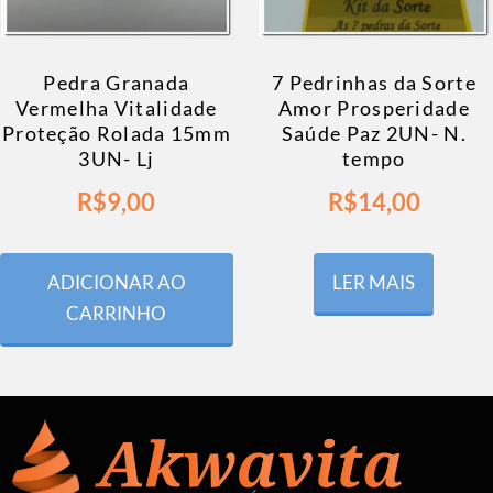
Pedra Granada
7 Pedrinhas da Sorte
Vermelha Vitalidade
Amor Prosperidade
Proteção Rolada 15mm
Saúde Paz 2UN- N.
3UN- Lj
tempo
R$
9,00
R$
14,00
ADICIONAR AO
LER MAIS
CARRINHO