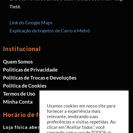
Tietê.
Link do Google Maps
Explicação de trajetos de Carro e Metrô
Institucional
Quem Somos
Politicas de Privacidade
Políticas de Trocas e Devoluções
Política de Cookies
Termos de Uso
Minha Conta
Usamos cookies em nosso site para
fornecer a experiência mais
Horário de funcionamento
relevante, lembrando suas
preferências e visitas repetidas. Ao
Loja física aberta de Segunda à Sábado.
clicar em “Aceitar todos”, você
concorda com o uso de TODOS os