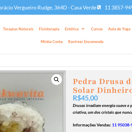
rácio Vergueiro Rudge, 364D - Casa Verde
11 3857-94
Terapias Naturais
Fisioterapia
Estética
Cursos
Aula de Yoga
Minha Conta
Rastrear Encomenda
Pedra Drusa d
Solar Dinheir
R$
45,00
Drusas irradiam energia suave e po
criativa, um dos cristais que nun
Informações Vendas:
11 95038-