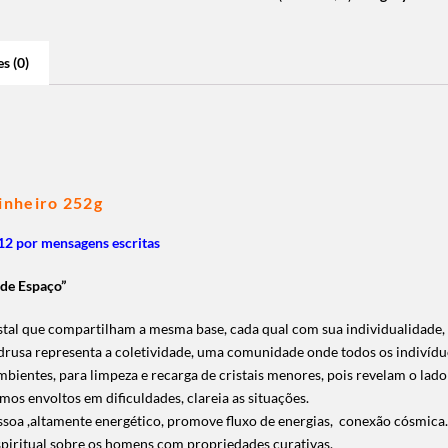
s (0)
Dinheiro 252g
2 por mensagens escritas
de Espaço”
stal que compartilham a mesma base, cada qual com sua individualidade, 
 drusa representa a coletividade, uma comunidade onde todos os indivídu
mbientes, para limpeza e recarga de cristais menores, pois revelam o lado 
amos envoltos em dificuldades, clareia as situações.
essoa ,altamente energético, promove fluxo de energias, conexão cósmica.
 espiritual sobre os homens com propriedades curativas.