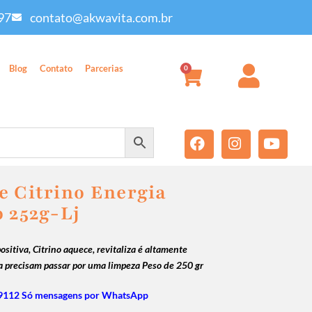
97
contato@akwavita.com.br
Blog
Contato
Parcerias
0
e Citrino Energia
o 252g-Lj
sitiva, Citrino aquece, revitaliza é altamente
ca precisam passar por uma limpeza Peso de 250 gr
9112 Só mensagens por WhatsApp