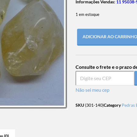
Informações Vendas:
11 95038-
1 em estoque
ADICIONAR AO CARRINH
Consulte o frete e o prazo d
Não sei meu cep
SKU
(301-140)
Category
Pedras 
s (0)