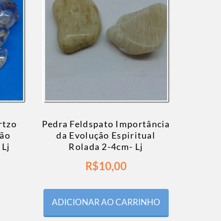
rtzo
Pedra Feldspato Importância
ção
da Evolução Espiritual
 Lj
Rolada 2-4cm- Lj
R$
10,00
ADICIONAR AO CARRINHO