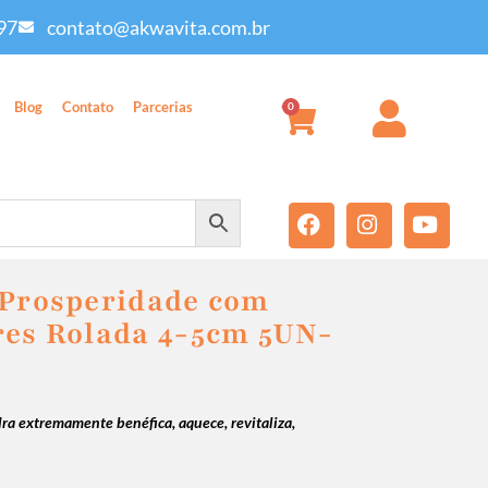
97
contato@akwavita.com.br
Blog
Contato
Parcerias
0
 Prosperidade com
res Rolada 4-5cm 5UN-
ra extremamente benéfica, aquece, revitaliza,