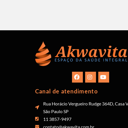
Canal de atendimento
Rua Horácio Vergueiro Rudge 364D, Casa V
São Paulo SP
11 3857-9497
contato@akwavita.com.br