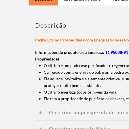
Descrição
Pedra Citrino Prosperidade com Energias Solares R
Informações do produto e da Empresa:
11 95038-911
Propriedades
:
O citrino é um poderoso purificador e regenera
Carregado com a energia do Sol, é uma pedra e
Ela aquece, revitaliza e é altamente criativa, é
proteger muito bem o ambiente.
O citrino energiza todos os níveis da vida.
Ele tem a propriedade de purificar os chakras, e
O citrino na prosperidade, no p
O citrino na parte Física