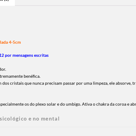
olada 4-5cm
2 por mensagens escritas
dor.
xtremamente benéfica.
 um dos cristais que nunca precisam passar por uma limpeza, ele absorve, t
specialmente os do plexo solar e do umbigo. Ativa o chakra da coroa e abr
sicológico e no mental