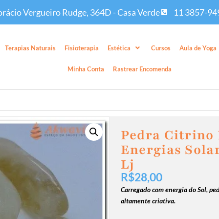
rácio Vergueiro Rudge, 364D - Casa Verde
11 3857-94
Terapias Naturais
Fisioterapia
Estética
Cursos
Aula de Yoga
Minha Conta
Rastrear Encomenda
Pedra Citrino
Energias Sola
Lj
R$
28,00
Carregado com energia do Sol, ped
altamente criativa.