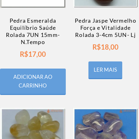
Pedra Esmeralda
Pedra Jaspe Vermelho
Equilíbrio Saúde
Força e Vitalidade
Rolada 7UN 15mm-
Rolada 3-4cm 5UN- Lj
N.Tempo
R$
18,00
R$
17,00
LER MAIS
ADICIONAR AO
CARRINHO