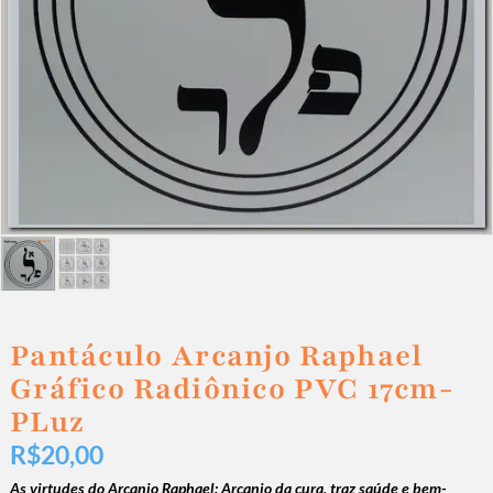
Pantáculo Arcanjo Raphael
Gráfico Radiônico PVC 17cm-
PLuz
R$
20,00
As virtudes do Arcanjo Raphael:
Arcanjo da cura, traz saúde e bem-