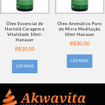
Óleo Essencial de
Óleo Aromático Puro
Hortelã Coragem e
de Mirra Meditação
Vitalidade 10ml-
10ml-Hanauer
Hanauer
R$
30,00
R$
30,00
LER MAIS
LER MAIS