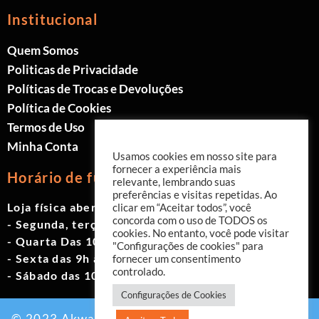
Institucional
Quem Somos
Politicas de Privacidade
Políticas de Trocas e Devoluções
Política de Cookies
Termos de Uso
Minha Conta
Usamos cookies em nosso site para
fornecer a experiência mais
Horário de funcionamento
relevante, lembrando suas
preferências e visitas repetidas. Ao
Loja física aberta de Segunda à Sábado.
clicar em “Aceitar todos”, você
concorda com o uso de TODOS os
- Segunda, terça e quinta das 9h às 19h
cookies. No entanto, você pode visitar
- Quarta Das 10h às 18h
"Configurações de cookies" para
- Sexta das 9h às 18h
fornecer um consentimento
controlado.
- Sábado das 10h às 17h
Configurações de Cookies
© 2023 Akwavita - Todos os direitos reservados.