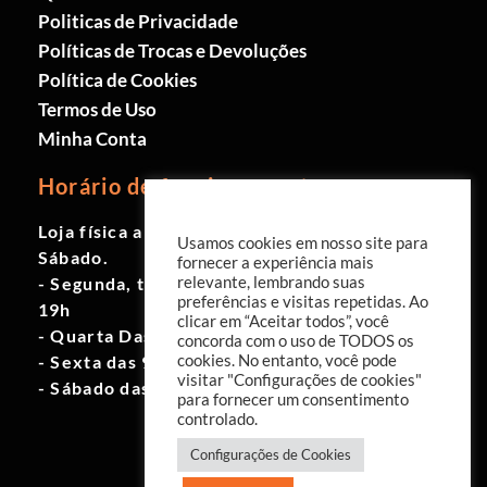
Politicas de Privacidade
Políticas de Trocas e Devoluções
Política de Cookies
Termos de Uso
Minha Conta
Horário de funcionamento
Loja física aberta de Segunda à
Usamos cookies em nosso site para
Sábado.
fornecer a experiência mais
- Segunda, terça e quinta das 9h às
relevante, lembrando suas
preferências e visitas repetidas. Ao
19h
clicar em “Aceitar todos”, você
- Quarta Das 10h às 18h
concorda com o uso de TODOS os
- Sexta das 9h às 18h
cookies. No entanto, você pode
visitar "Configurações de cookies"
- Sábado das 10h às 17h
para fornecer um consentimento
controlado.
Configurações de Cookies