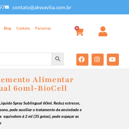
97
contato@akwavita.com.br
Blog
Contato
Parcerias
0
lemento Alimentar
ual 60ml-BioCell
íquido Spray Sublingual 60ml. Reduz estresse,
 sono,
pode auxiliar o tratamento da ansiedade e
ue equivalem à 2 ml (35 gotas), pode espaçar as
e