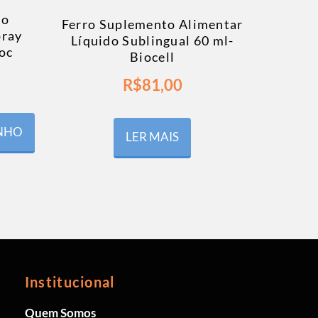
to
Ferro Suplemento Alimentar
pray
Líquido Sublingual 60 ml-
oc
Biocell
R$
81,00
INHO
LER MAIS
Institucional
Quem Somos