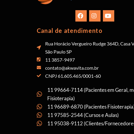
Canal de atendimento
Rua Horácio Vergueiro Rudge 364D, Casa V
São Paulo SP
11 3857-9497
contato@akwavita.com.br
CNPJ 61.605.465/0001-60
11 99664-7114 (Pacientes em Geral, 
Fisioterapia)
11 96689-6870 (Pacientes Fisioterapia
11 97585-2544 (Cursos e Aulas)
11 95038-9112 (Clientes/Fornecedore