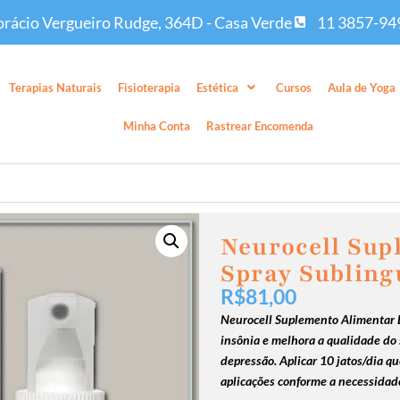
rácio Vergueiro Rudge, 364D - Casa Verde
11 3857-94
Terapias Naturais
Fisioterapia
Estética
Cursos
Aula de Yoga
Minha Conta
Rastrear Encomenda
Neurocell Sup
Spray Subling
R$
81,00
Neurocell Suplemento Alimentar L
insônia e melhora a qualidade do
depressão. Aplicar 10 jatos/dia q
aplicações conforme a necessidad