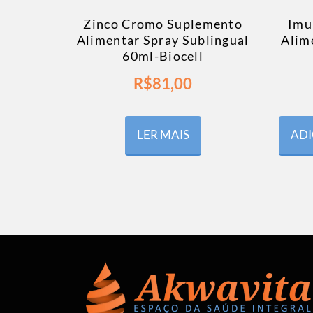
Zinco Cromo Suplemento
Imu
Alimentar Spray Sublingual
Alim
60ml-Biocell
R$
81,00
LER MAIS
ADI