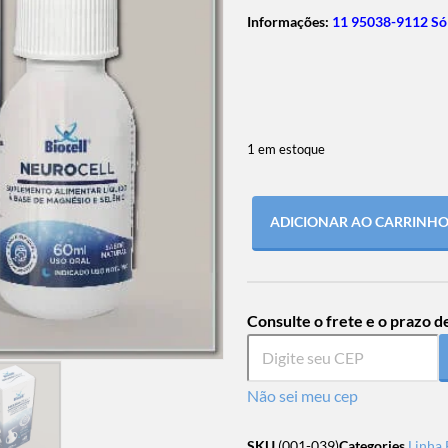
Informações:
11 95038-9112 Só
1 em estoque
ADICIONAR AO CARRINH
Consulte o frete e o prazo d
Não sei meu cep
SKU
(001-039)
Categories
Linha 