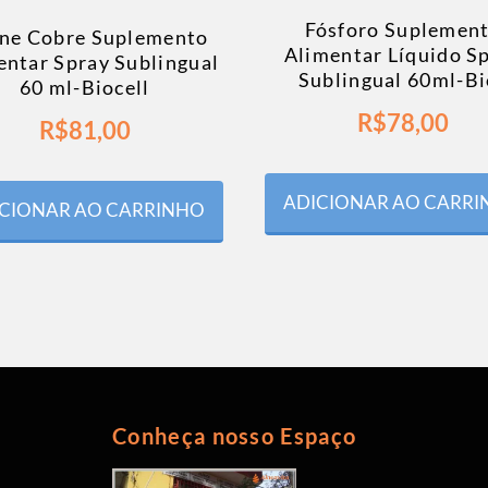
Fósforo Suplemen
ne Cobre Suplemento
Alimentar Líquido S
entar Spray Sublingual
Sublingual 60ml-Bi
60 ml-Biocell
R$
78,00
R$
81,00
ADICIONAR AO CARR
CIONAR AO CARRINHO
Conheça nosso Espaço