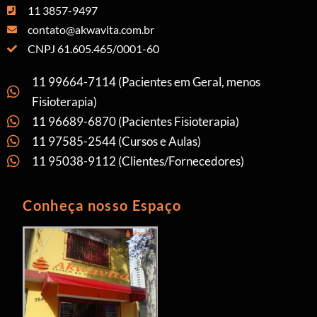
11 3857-9497
contato@akwavita.com.br
CNPJ 61.605.465/0001-60
11 99664-7114 (Pacientes em Geral, menos
Fisioterapia)
11 96689-6870 (Pacientes Fisioterapia)
11 97585-2544 (Cursos e Aulas)
11 95038-9112 (Clientes/Fornecedores)
Conheça nosso Espaço