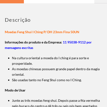
Descrição
Moedas Feng Shui I Ching P/ DH 23mm Fina 50UN
Informações do produto e da Empresa:
11 95038-9112 por
mensagens escritas
Na cultura oriental a moeda do I ching é para sorte e
prosperidade.
As moedas chinesas possuem grande papel dentro da magia
oriental.
São usadas tanto no Feng Shui como no I Ching.
Modo de Usar
Junte as três moedas feng shui. Depois passe a fita vermelha
pelo buraco do centro e dê três ou seis nós bem apertados