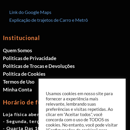
Link do Google Maps
Explicação de trajetos de Carro e Metrô
Institucional
Quem Somos
Politicas de Privacidade
Políticas de Trocas e Devoluções
Política de Cookies
Termos de Uso
Minha Conta
Usamos cookies em nosso site para
fornecer a experiência mais
Horário de funcionamento
relevante, lembrando suas
preferências e visitas repetidas. Ao
Loja física aberta de Segunda à Sábado.
clicar em “Aceitar todos”, você
concorda com o uso de TODOS os
- Segunda, terça e quinta das 9h às 19h
cookies. No entanto, você pode visitar
- Quarta Das 10h às 18h