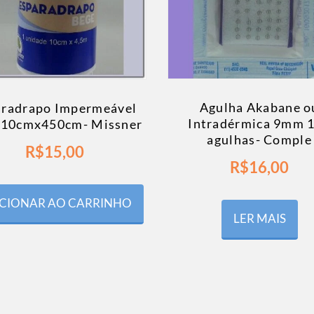
Agulha Akabane o
aradrapo Impermeável
Intradérmica 9mm 
 10cmx450cm- Missner
agulhas- Comple
R$
15,00
R$
16,00
CIONAR AO CARRINHO
LER MAIS