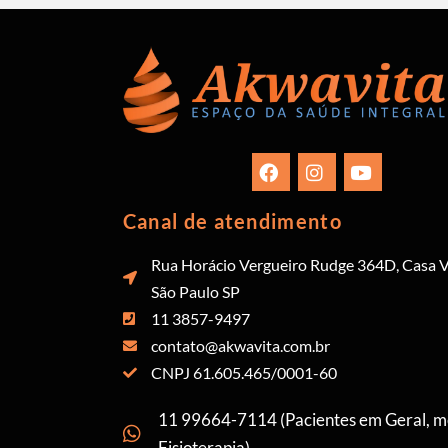
Canal de atendimento
Rua Horácio Vergueiro Rudge 364D, Casa V
São Paulo SP
11 3857-9497
contato@akwavita.com.br
CNPJ 61.605.465/0001-60
11 99664-7114 (Pacientes em Geral, 
Fisioterapia)