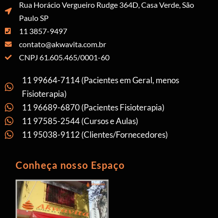
Rua Horácio Vergueiro Rudge 364D, Casa Verde, São
Paulo SP
11 3857-9497
contato@akwavita.com.br
CNPJ 61.605.465/0001-60
11 99664-7114 (Pacientes em Geral, menos
Fisioterapia)
11 96689-6870 (Pacientes Fisioterapia)
11 97585-2544 (Cursos e Aulas)
11 95038-9112 (Clientes/Fornecedores)
Conheça nosso Espaço