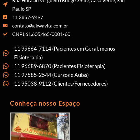
Rua Horácio Vergueiro Rudge 364D, Casa Verde, São
Paulo SP
11 3857-9497
contato@akwavita.com.br
CNPJ 61.605.465/0001-60
11 99664-7114 (Pacientes em Geral, menos
Fisioterapia)
11 96689-6870 (Pacientes Fisioterapia)
11 97585-2544 (Cursos e Aulas)
11 95038-9112 (Clientes/Fornecedores)
Conheça nosso Espaço