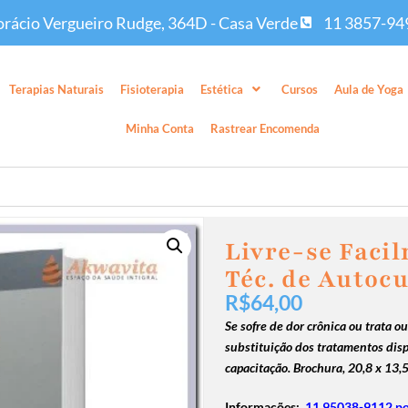
rácio Vergueiro Rudge, 364D - Casa Verde
11 3857-94
Terapias Naturais
Fisioterapia
Estética
Cursos
Aula de Yoga
Minha Conta
Rastrear Encomenda
Livre-se Faci
Téc. de Autocu
R$
64,00
Se sofre de dor crônica ou trata o
substituição dos tratamentos disp
capacitação. Brochura,
20,8 x 13,
Informações:
11 95038-9112 po