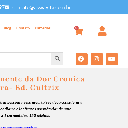
97
contato@akwavita.com.br
Blog
Contato
Parcerias
0
lmente da Dor Cronica
ra- Ed. Cultrix
utras pessoas nessa área, talvez deva considerar a
endiosos e ineficazes por métodos de auto
5 x 1 cm medidas, 150 páginas
r mensagens escritas