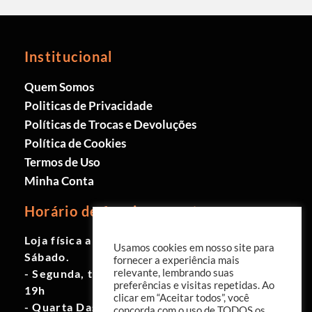
Institucional
Quem Somos
Politicas de Privacidade
Políticas de Trocas e Devoluções
Política de Cookies
Termos de Uso
Minha Conta
Horário de funcionamento
Loja física aberta de Segunda à
Usamos cookies em nosso site para
Sábado.
fornecer a experiência mais
relevante, lembrando suas
- Segunda, terça e quinta das 9h às
preferências e visitas repetidas. Ao
19h
clicar em “Aceitar todos”, você
- Quarta Das 10h às 18h
concorda com o uso de TODOS os