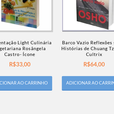
ntação Light Culinária
Barco Vazio Reflexões
getariana Rosângela
Histórias de Chuang Tz
Castro- Ícone
Cultrix
R$
33,00
R$
64,00
CIONAR AO CARRINHO
ADICIONAR AO CARR