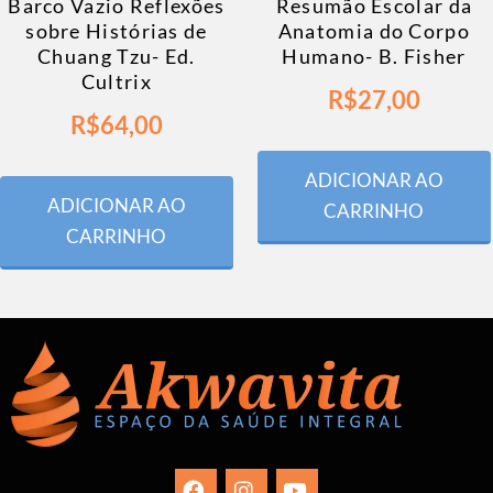
Barco Vazio Reflexões
Resumão Escolar da
sobre Histórias de
Anatomia do Corpo
Chuang Tzu- Ed.
Humano- B. Fisher
Cultrix
R$
27,00
R$
64,00
ADICIONAR AO
ADICIONAR AO
CARRINHO
CARRINHO