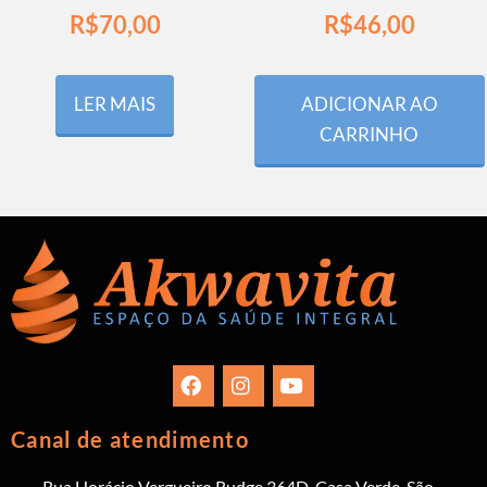
R$
70,00
R$
46,00
LER MAIS
ADICIONAR AO
CARRINHO
Canal de atendimento
Rua Horácio Vergueiro Rudge 364D, Casa Verde, São