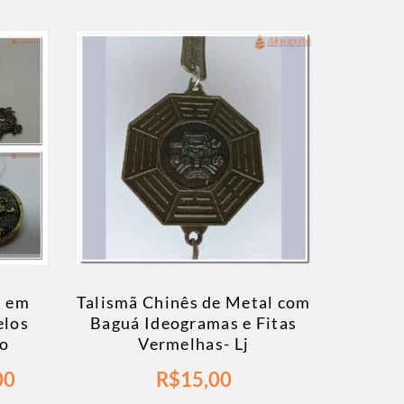
s em
Talismã Chinês de Metal com
elos
Baguá Ideogramas e Fitas
po
Vermelhas- Lj
00
R$
15,00