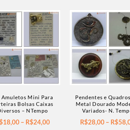
t Amuletos Mini Para
Pendentes e Quadro
teiras Bolsas Caixas
Metal Dourado Mod
Diversos – NTempo
Variados- N. Tem
$
18,00
–
R$
24,00
R$
28,00
–
R$
58,