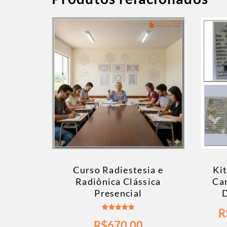
Curso Radiestesia e
Ki
Radiônica Clássica
Car
Presencial
R
Avaliação
R$
670,00
5.00