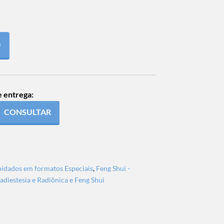
O
e entrega:
CONSULTAR
apidados em formatos Especiais
,
Feng Shui -
adiestesia e Radiônica e Feng Shui