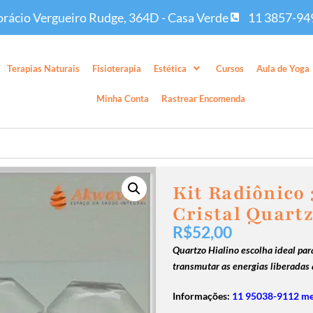
rácio Vergueiro Rudge, 364D - Casa Verde
11 3857-94
Terapias Naturais
Fisioterapia
Estética
Cursos
Aula de Yoga
Minha Conta
Rastrear Encomenda
Kit Radiônico 
Cristal Quartz
R$
52,00
Quartzo Hialino escolha ideal para
transmutar as energias liberadas 
Informações:
11 95038-9112 m