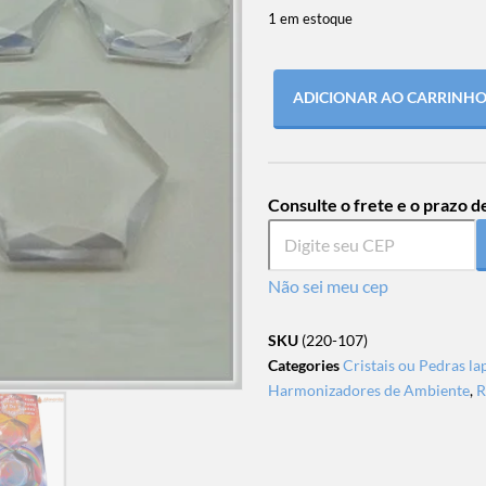
1 em estoque
ADICIONAR AO CARRINH
Consulte o frete e o prazo d
Não sei meu cep
SKU
(220-107)
Categories
Cristais ou Pedras l
Harmonizadores de Ambiente
,
R