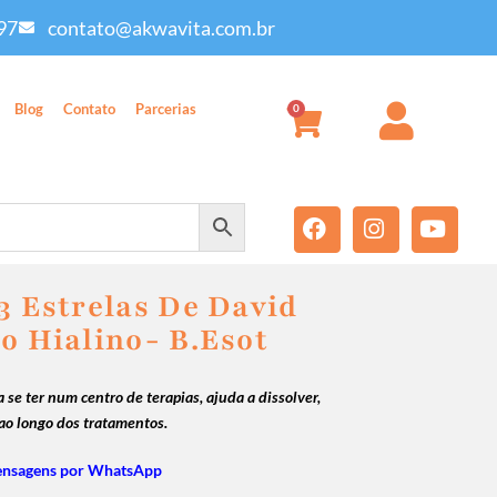
97
contato@akwavita.com.br
Blog
Contato
Parcerias
0
3 Estrelas De David
o Hialino- B.Esot
 se ter num centro de terapias, ajuda a dissolver,
ao longo dos tratamentos.
ensagens por WhatsApp