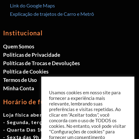
Link do Google Maps
Explicação de trajetos de Carro e Metrô
Institucional
Quem Somos
Politicas de Privacidade
Políticas de Trocas e Devoluções
Política de Cookies
Termos de Uso
Minha Conta
Usamos cookies em nosso site para
fornecer a experiência mais
Horário de funcionamento
relevante, lembrando suas
preferências e visitas repetidas. Ao
Loja física aberta de Segunda à Sábado.
clicar em “Aceitar todos”, você
concorda com o uso de TODOS os
- Segunda, terça e quinta das 9h às 19h
cookies. No entanto, você pode visitar
- Quarta Das 10h às 18h
"Configurações de cookies" para
- Sexta das 9h às 18h
fornecer um consentimento