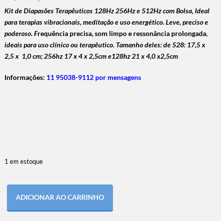
Kit de Diapasões Terapêuticos 128Hz 256Hz e 512Hz com Bolsa, Ideal
para terapias vibracionais, meditação e uso energético. Leve, preciso e
poderoso. F
requência precisa, som limpo e ressonância prolongada
,
ideais para uso clínico ou terapêutico.
Tamanho deles: de 528: 17,5 x
2,5 x 1,0 cm; 256hz 17 x 4 x 2,5cm e128hz 21 x 4,0 x2,5cm
Informações:
11 95038-9112 por mensagens
1 em estoque
ADICIONAR AO CARRINHO