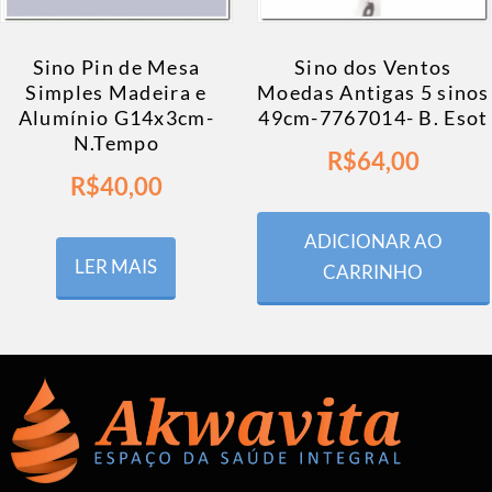
Sino Pin de Mesa
Sino dos Ventos
Simples Madeira e
Moedas Antigas 5 sinos
Alumínio G14x3cm-
49cm-7767014- B. Esot
N.Tempo
R$
64,00
R$
40,00
ADICIONAR AO
LER MAIS
CARRINHO