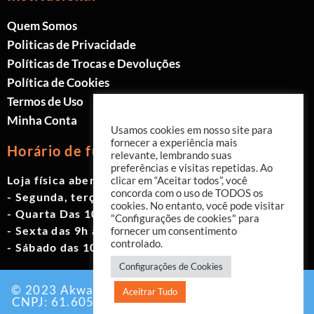
Quem Somos
Politicas de Privacidade
Políticas de Trocas e Devoluções
Política de Cookies
Termos de Uso
Minha Conta
Usamos cookies em nosso site para
fornecer a experiência mais
Horário de funcionamento
relevante, lembrando suas
preferências e visitas repetidas. Ao
Loja física aberta de Segunda à Sábado.
clicar em “Aceitar todos”, você
concorda com o uso de TODOS os
- Segunda, terça e quinta das 9h às 19h
cookies. No entanto, você pode visitar
- Quarta Das 10h às 18h
"Configurações de cookies" para
- Sexta das 9h às 18h
fornecer um consentimento
controlado.
- Sábado das 10h às 17h
Configurações de Cookies
© 2023 Akwavita - Todos os direitos reservados.
Aceitrar Tudo
CNPJ: 61.605.465/0001-60 Criado por:
Agência
EAB Digital