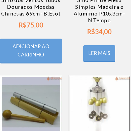
Sino dos Ventos Tubos
Sino Pin de Mesa
Dourados Moedas
Simples Madeira e
Chinesas 69cm- B.Esot
Alumínio P10x3cm-
N.Tempo
R$
75,00
R$
34,00
ADICIONAR AO
LER MAIS
CARRINHO