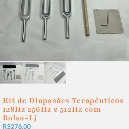
Kit de Diapasões Terapêuticos
128Hz 256Hz e 512Hz com
Bolsa-Lj
R$
276,00