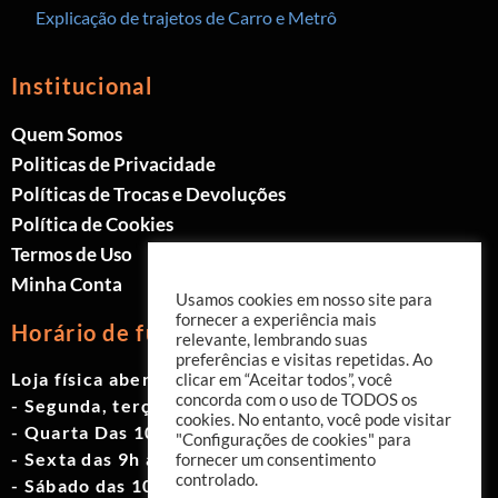
Explicação de trajetos de Carro e Metrô
Institucional
Quem Somos
Politicas de Privacidade
Políticas de Trocas e Devoluções
Política de Cookies
Termos de Uso
Minha Conta
Usamos cookies em nosso site para
fornecer a experiência mais
Horário de funcionamento
relevante, lembrando suas
preferências e visitas repetidas. Ao
Loja física aberta de Segunda à Sábado.
clicar em “Aceitar todos”, você
concorda com o uso de TODOS os
- Segunda, terça e quinta das 9h às 19h
cookies. No entanto, você pode visitar
- Quarta Das 10h às 18h
"Configurações de cookies" para
- Sexta das 9h às 18h
fornecer um consentimento
controlado.
- Sábado das 10h às 17h