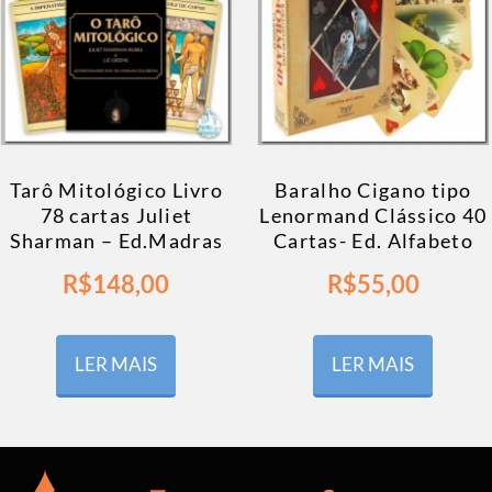
Tarô Mitológico Livro
Baralho Cigano tipo
78 cartas Juliet
Lenormand Clássico 40
Sharman – Ed.Madras
Cartas- Ed. Alfabeto
R$
148,00
R$
55,00
LER MAIS
LER MAIS