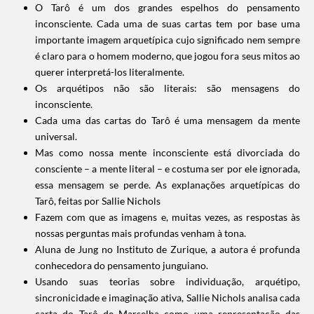
O Tarô é um dos grandes espelhos do pensamento
inconsciente. Cada uma de suas cartas tem por base uma
importante imagem arquetípica cujo significado nem sempre
é claro para o homem moderno, que jogou fora seus mitos ao
querer interpretá-los literalmente.
Os arquétipos não são literais: são mensagens do
inconsciente.
Cada uma das cartas do Tarô é uma mensagem da mente
universal.
Mas como nossa mente inconsciente está divorciada do
consciente – a mente literal – e costuma ser por ele ignorada,
essa mensagem se perde. As explanações arquetípicas do
Tarô, feitas por Sallie Nichols
Fazem com que as imagens e, muitas vezes, as respostas às
nossas perguntas mais profundas venham à tona.
Aluna de Jung no Instituto de Zurique, a autora é profunda
conhecedora do pensamento junguiano.
Usando suas teorias sobre individuação, arquétipo,
sincronicidade e imaginação ativa, Sallie Nichols analisa cada
carta do Tarô de Marselha como uma representação das