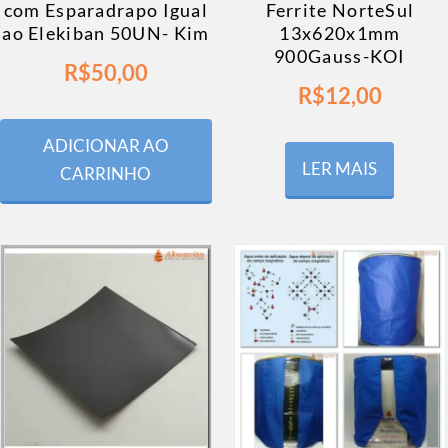
com Esparadrapo Igual
Ferrite NorteSul
ao Elekiban 50UN- Kim
13x620x1mm
900Gauss-KOI
R$
50,00
R$
12,00
ADICIONAR AO
LER MAIS
CARRINHO