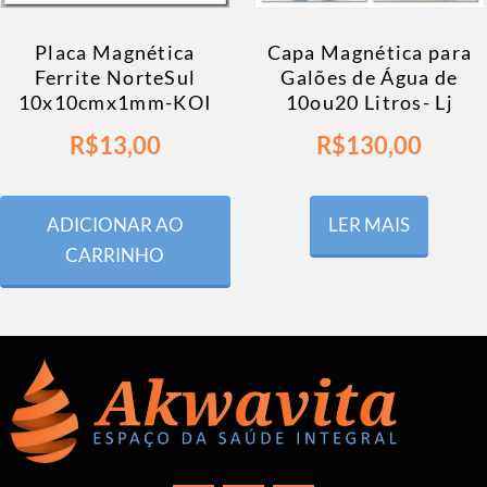
Placa Magnética
Capa Magnética para
Ferrite NorteSul
Galões de Água de
10x10cmx1mm-KOI
10ou20 Litros- Lj
R$
13,00
R$
130,00
ADICIONAR AO
LER MAIS
CARRINHO