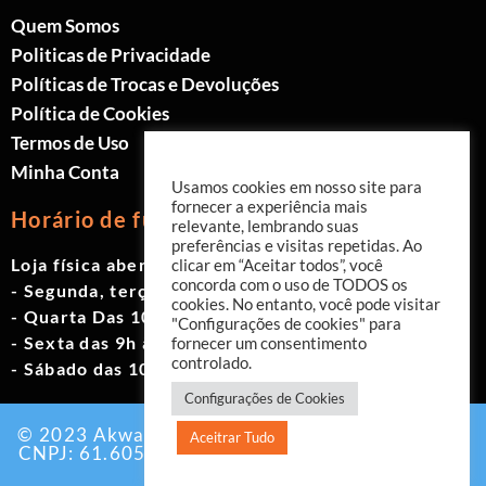
Quem Somos
Politicas de Privacidade
Políticas de Trocas e Devoluções
Política de Cookies
Termos de Uso
Minha Conta
Usamos cookies em nosso site para
fornecer a experiência mais
Horário de funcionamento
relevante, lembrando suas
preferências e visitas repetidas. Ao
Loja física aberta de Segunda à Sábado.
clicar em “Aceitar todos”, você
concorda com o uso de TODOS os
- Segunda, terça e quinta das 9h às 19h
cookies. No entanto, você pode visitar
- Quarta Das 10h às 18h
"Configurações de cookies" para
- Sexta das 9h às 18h
fornecer um consentimento
controlado.
- Sábado das 10h às 17h
Configurações de Cookies
© 2023 Akwavita - Todos os direitos reservados.
Aceitrar Tudo
CNPJ: 61.605.465/0001-60 Criado por:
Agência
EAB Digital