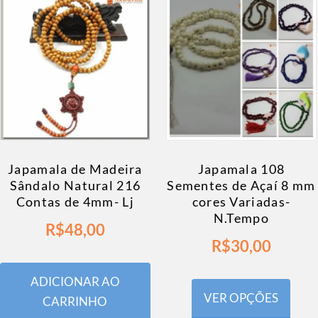
Japamala de Madeira
Japamala 108
Sândalo Natural 216
Sementes de Açaí 8 mm
Contas de 4mm- Lj
cores Variadas-
N.Tempo
R$
48,00
R$
30,00
ADICIONAR AO
VER OPÇÕES
CARRINHO