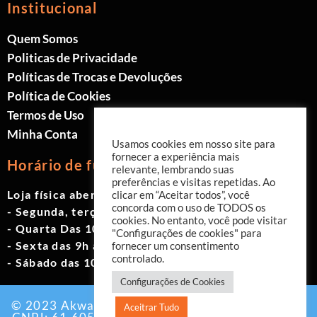
Institucional
Quem Somos
Politicas de Privacidade
Políticas de Trocas e Devoluções
Política de Cookies
Termos de Uso
Minha Conta
Usamos cookies em nosso site para
fornecer a experiência mais
Horário de funcionamento
relevante, lembrando suas
preferências e visitas repetidas. Ao
Loja física aberta de Segunda à Sábado.
clicar em “Aceitar todos”, você
concorda com o uso de TODOS os
- Segunda, terça e quinta das 9h às 19h
cookies. No entanto, você pode visitar
- Quarta Das 10h às 18h
"Configurações de cookies" para
- Sexta das 9h às 18h
fornecer um consentimento
controlado.
- Sábado das 10h às 17h
Configurações de Cookies
© 2023 Akwavita - Todos os direitos reservados.
Aceitrar Tudo