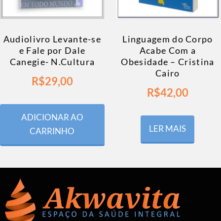
Audiolivro Levante-se
Linguagem do Corpo
e Fale por Dale
Acabe Com a
Canegie- N.Cultura
Obesidade – Cristina
Cairo
R$
29,00
R$
42,00
ADICIONAR AO
LER MAIS
CARRINHO