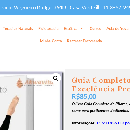
rácio Vergueiro Rudge, 364D - Casa Verde
11 3857-94
Terapias Naturais
Fisioterapia
Estética
Cursos
Aula de Yoga
Minha Conta
Rastrear Encomenda
Guia Completo
Excelência Pro
R$
85,00
O livro Guia Completo de Pilates, 
como para praticantes dedicados.
Informações:
11 95038-9112 por