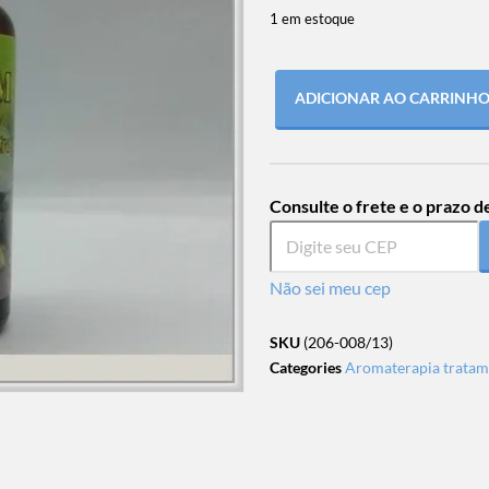
1 em estoque
ADICIONAR AO CARRINH
Consulte o frete e o prazo d
Não sei meu cep
SKU
(206-008/13)
Categories
Aromaterapia tratam