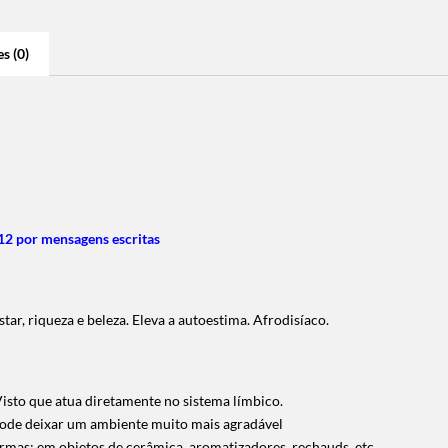
s (0)
2 por mensagens escritas
tar, riqueza e beleza. Eleva a autoestima. Afrodisíaco.
isto que atua diretamente no sistema límbico.
pode deixar um ambiente muito mais agradável
rmas: em objetos de cerâmica, aromatizadores, rechauds, etc.