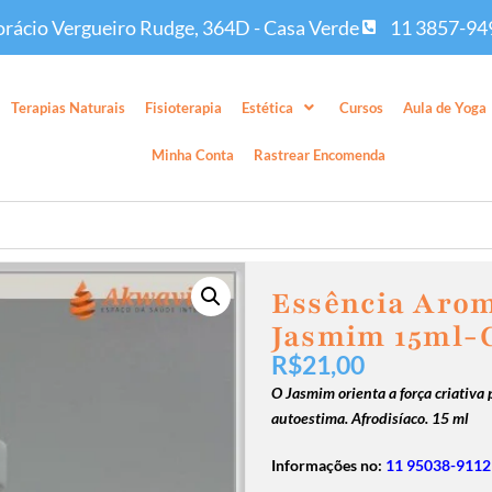
rácio Vergueiro Rudge, 364D - Casa Verde
11 3857-94
Terapias Naturais
Fisioterapia
Estética
Cursos
Aula de Yoga
Minha Conta
Rastrear Encomenda
Essência Arom
Jasmim 15ml-
R$
21,00
O Jasmim orienta a força criativa 
autoestima. Afrodisíaco. 15 ml
Informações no:
11 95038-9112 