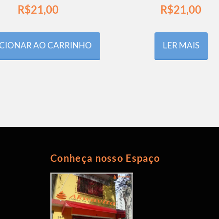
R$
21,00
R$
21,00
CIONAR AO CARRINHO
LER MAIS
Conheça nosso Espaço