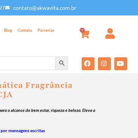
97
contato@akwavita.com.br
Blog
Contato
Parcerias
0
ática Fragrância
CJA
para o alcance do bem estar, riqueza e beleza. Eleva a
por mensagens escritas