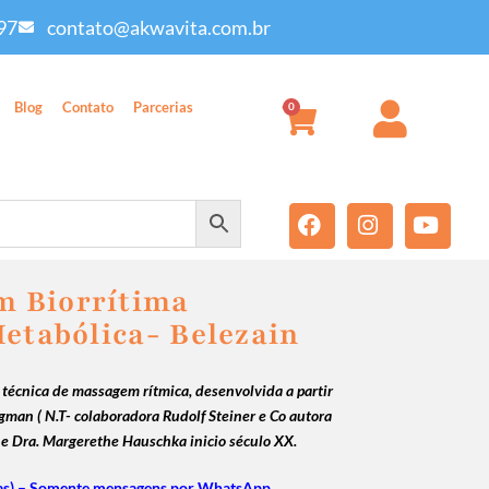
97
contato@akwavita.com.br
Blog
Contato
Parcerias
0
 Biorrítima
Metabólica- Belezain
técnica de massagem rítmica, desenvolvida a partir
man ( N.T- colaboradora Rudolf Steiner e Co autora
 e Dra. Margerethe Hauschka inicio século XX.
as) – Somente mensagens por WhatsApp