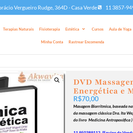
rácio Vergueiro Rudge, 364D - Casa Verde
11 3857-94
Terapias Naturais
Fisioterapia
Estética
Cursos
Aula de Yoga
Minha Conta
Rastrear Encomenda
DVD Massagem
Energética e 
R$
70,00
Masagem Biorrítmica, baseada na 
da massagem clássica Dra. Ita Weg
do livro Medicina Antroposófica )
11 950389112 (Equipe de Vend