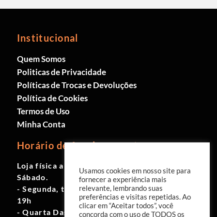
Institucional
Quem Somos
Politicas de Privacidade
Políticas de Trocas e Devoluções
Política de Cookies
Termos de Uso
Minha Conta
Horário de funcionamento
Loja física aberta de Segunda à
Usamos cookies em nosso site para
Sábado.
fornecer a experiência mais
- Segunda, terça e quinta das 9h às
relevante, lembrando suas
preferências e visitas repetidas. Ao
19h
clicar em “Aceitar todos”, você
- Quarta Das 10h às 18h
concorda com o uso de TODOS os