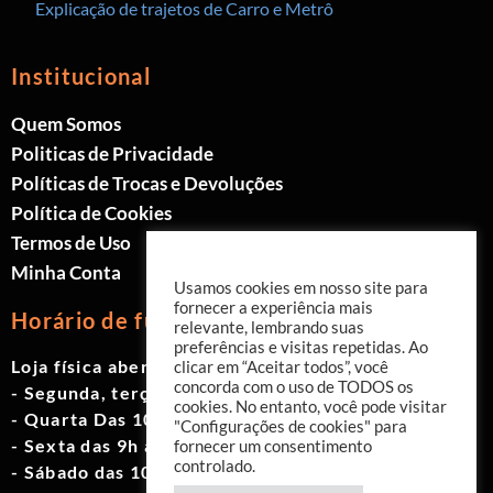
Explicação de trajetos de Carro e Metrô
Institucional
Quem Somos
Politicas de Privacidade
Políticas de Trocas e Devoluções
Política de Cookies
Termos de Uso
Minha Conta
Usamos cookies em nosso site para
fornecer a experiência mais
Horário de funcionamento
relevante, lembrando suas
preferências e visitas repetidas. Ao
Loja física aberta de Segunda à Sábado.
clicar em “Aceitar todos”, você
concorda com o uso de TODOS os
- Segunda, terça e quinta das 9h às 19h
cookies. No entanto, você pode visitar
- Quarta Das 10h às 18h
"Configurações de cookies" para
- Sexta das 9h às 18h
fornecer um consentimento
controlado.
- Sábado das 10h às 17h