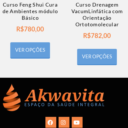
Curso Feng Shui Cura
Curso Drenagem
de Ambientes módulo
VacumLinfática com
Básico
Orientação
Ortotomolecular
R$
780,00
R$
782,00
VER OPÇÕES
VER OPÇÕES