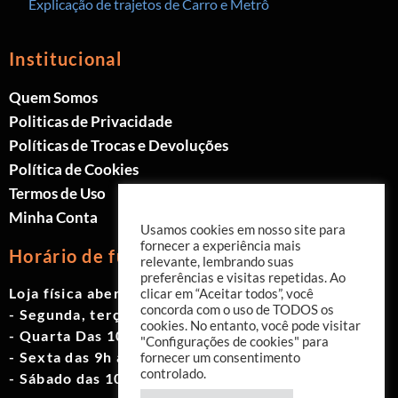
Explicação de trajetos de Carro e Metrô
Institucional
Quem Somos
Politicas de Privacidade
Políticas de Trocas e Devoluções
Política de Cookies
Termos de Uso
Minha Conta
Usamos cookies em nosso site para
fornecer a experiência mais
Horário de funcionamento
relevante, lembrando suas
preferências e visitas repetidas. Ao
Loja física aberta de Segunda à Sábado.
clicar em “Aceitar todos”, você
concorda com o uso de TODOS os
- Segunda, terça e quinta das 9h às 19h
cookies. No entanto, você pode visitar
- Quarta Das 10h às 18h
"Configurações de cookies" para
- Sexta das 9h às 18h
fornecer um consentimento
controlado.
- Sábado das 10h às 17h