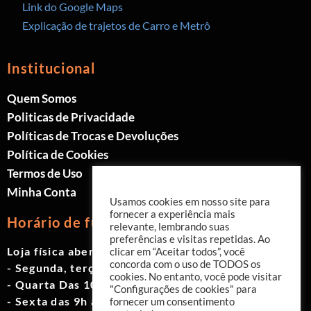
Link do Google Maps
Explicação de trajetos de Carro e Metrô
Institucional
Quem Somos
Politicas de Privacidade
Políticas de Trocas e Devoluções
Política de Cookies
Termos de Uso
Minha Conta
Usamos cookies em nosso site para
fornecer a experiência mais
Horário de funcionamento
relevante, lembrando suas
preferências e visitas repetidas. Ao
Loja física aberta de Segunda à Sábado.
clicar em “Aceitar todos”, você
concorda com o uso de TODOS os
- Segunda, terça e quinta das 9h às 19h
cookies. No entanto, você pode visitar
- Quarta Das 10h às 18h
"Configurações de cookies" para
- Sexta das 9h às 18h
fornecer um consentimento