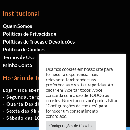
Institucional
Quem Somos
Politicas de Privacidade
Políticas de Trocas e Devoluções
Política de Cookies
Termos de Uso
Minha Conta
Usamos cookies em nosso site para
fornecer a experiência mais
Horário de funcionamento
relevante, lembrando suas
preferências e visitas repetidas. Ao
Loja física aberta de Segunda à Sábado.
clicar em “Aceitar todos”, você
concorda com o uso de TODOS os
- Segunda, terça e quinta das 9h às 19h
cookies. No entanto, você pode visitar
- Quarta Das 10h às 18h
"Configurações de cookies" para
- Sexta das 9h às 18h
fornecer um consentimento
controlado.
- Sábado das 10h às 17h
Configurações de Cookies