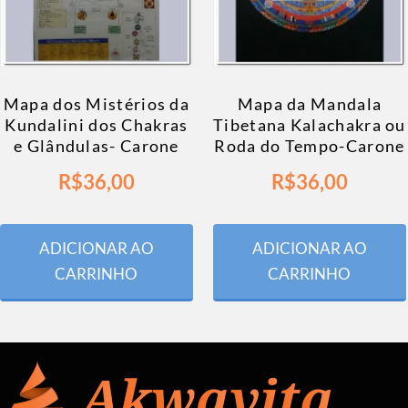
Mapa dos Mistérios da
Mapa da Mandala
Kundalini dos Chakras
Tibetana Kalachakra ou
e Glândulas- Carone
Roda do Tempo-Carone
R$
36,00
R$
36,00
ADICIONAR AO
ADICIONAR AO
CARRINHO
CARRINHO