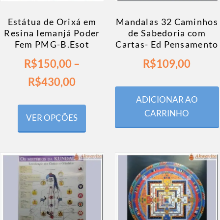
Estátua de Orixá em
Mandalas 32 Caminhos
Resina Iemanjá Poder
de Sabedoria com
Fem PMG-B.Esot
Cartas- Ed Pensamento
R$
150,00
–
R$
109,00
R$
430,00
ADICIONAR AO
CARRINHO
VER OPÇÕES