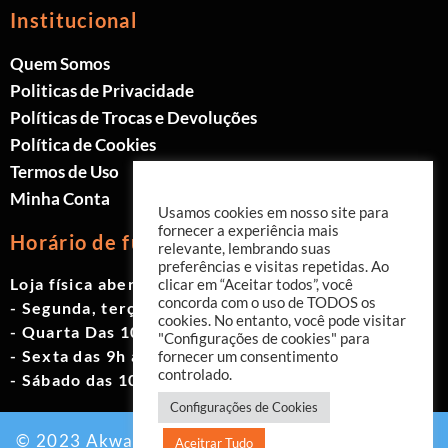
Institucional
Quem Somos
Politicas de Privacidade
Políticas de Trocas e Devoluções
Política de Cookies
Termos de Uso
Minha Conta
Usamos cookies em nosso site para
fornecer a experiência mais
Horário de funcionamento
relevante, lembrando suas
preferências e visitas repetidas. Ao
Loja física aberta de Segunda à Sábado.
clicar em “Aceitar todos”, você
concorda com o uso de TODOS os
- Segunda, terça e quinta das 9h às 19h
cookies. No entanto, você pode visitar
- Quarta Das 10h às 18h
"Configurações de cookies" para
- Sexta das 9h às 18h
fornecer um consentimento
controlado.
- Sábado das 10h às 17h
Configurações de Cookies
© 2023 Akwavita - Todos os direitos reservados.
Aceitrar Tudo