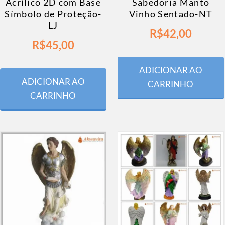
Acrílico 2D com Base
Sabedoria Manto
Símbolo de Proteção-
Vinho Sentado-NT
LJ
R$
42,00
R$
45,00
ADICIONAR AO
ADICIONAR AO
CARRINHO
CARRINHO