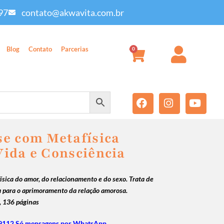
97
contato@akwavita.com.br
Blog
Contato
Parcerias
0
e com Metafísica
ida e Consciência
sica do amor, do relacionamento e do sexo. Trata de
a para o aprimoramento da relação amorosa.
, 136 páginas
9112 Só mensagens por WhatsApp