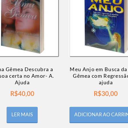
ma Gêmea Descubra a
Meu Anjo em Busca da
soa certa no Amor- A.
Gêmea com Regressão
Ajuda
ajuda
R$
40,00
R$
30,00
LER MAIS
ADICIONAR AO CARR