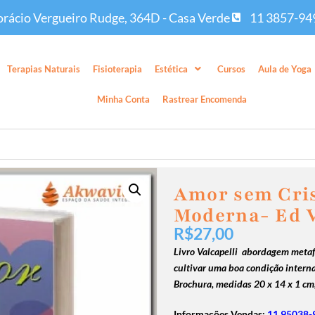
rácio Vergueiro Rudge, 364D - Casa Verde
11 3857-94
Terapias Naturais
Fisioterapia
Estética
Cursos
Aula de Yoga
Minha Conta
Rastrear Encomenda
Amor sem Cris
Moderna- Ed V
R$
27,00
Livro Valcapelli abordagem metafí
cultivar uma boa condição intern
Brochura, medidas
20 x 14 x 1 cm
Informações Vendas:
11 95038-