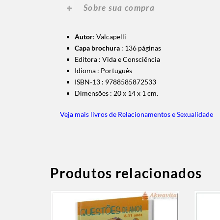
Sobre sua compra
Autor
: Valcapelli
Capa brochura
: 136
páginas
Editora :
Vida e Consciência
Idioma :
Português
ISBN-13 : 9788585872533
Dimensões :
20 x 14 x 1 cm.
Veja mais livros de Relacionamentos e Sexualidade
Produtos relacionados