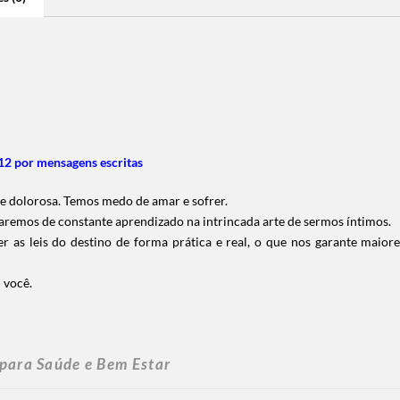
2 por mensagens escritas
 e dolorosa.
Temos medo de amar e sofrer.
taremos de constante aprendizado na intrincada arte de sermos íntimos.
 as leis do destino de forma prática e real, o que nos garante maio
 você.
 para Saúde e Bem Estar