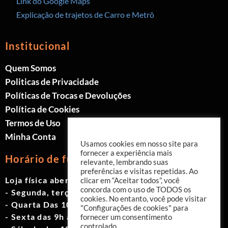
Link do Google Maps
Explicação de trajetos de Carro e Metrô
Institucional
Quem Somos
Politicas de Privacidade
Políticas de Trocas e Devoluções
Política de Cookies
Termos de Uso
Minha Conta
Usamos cookies em nosso site para
fornecer a experiência mais
Horário de funcionamento
relevante, lembrando suas
preferências e visitas repetidas. Ao
Loja física aberta de Segunda à Sábado.
clicar em “Aceitar todos”, você
concorda com o uso de TODOS os
- Segunda, terça e quinta das 9h às 19h
cookies. No entanto, você pode visitar
- Quarta Das 10h às 18h
"Configurações de cookies" para
- Sexta das 9h às 18h
fornecer um consentimento
controlado.