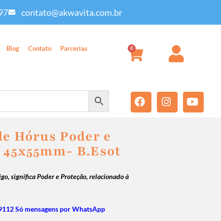
97
contato@akwavita.com.br
Blog
Contato
Parcerias
0
de Hórus Poder e
 45x55mm- B.Esot
go, significa Poder e Proteção, relacionado à
9112 Só mensagens por WhatsApp