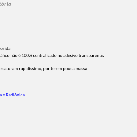
tória
lorida
áfico não é 100% centralizado no adesivo transparente.
o e saturam rapidíssimo, por terem pouca massa
a e Radiônica