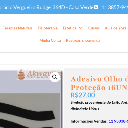
rácio Vergueiro Rudge, 364D - Casa Verde
11 3857-94
Terapias Naturais
Fisioterapia
Estética
Cursos
Aula de Yoga
Minha Conta
Rastrear Encomenda
Adesivo Olho 
Proteção 16UN
R$
27,00
Símbolo proveniente do Egito Anti
divindade Hórus
Informações Vendas:
11 95038-