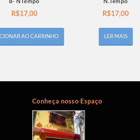
8- NTempo
N.Tempo
R$
17,00
R$
17,00
CIONAR AO CARRINHO
LER MAIS
Conheça nosso Espaço