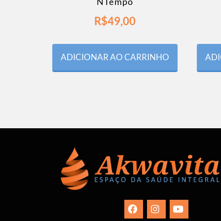
NTempo
R$
49,00
ADICIONAR AO CARRINHO
ADI