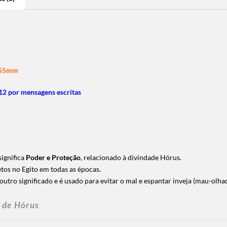
5x55mm
2 por mensagens escritas
significa
Poder e Proteção
, relacionado à divindade Hórus.
os no Egito em todas as épocas.
tro significado e é usado para evitar o mal e espantar inveja (mau-olhad
 de Hórus