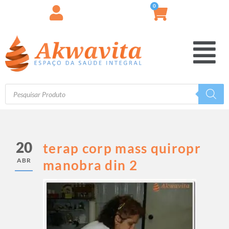
0
20
terap corp mass quiropr
ABR
manobra din 2