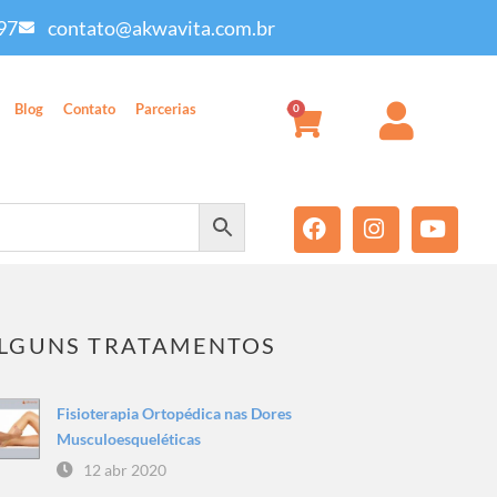
97
contato@akwavita.com.br
Blog
Contato
Parcerias
0
LGUNS TRATAMENTOS
Fisioterapia Ortopédica nas Dores
Musculoesqueléticas
12 abr 2020