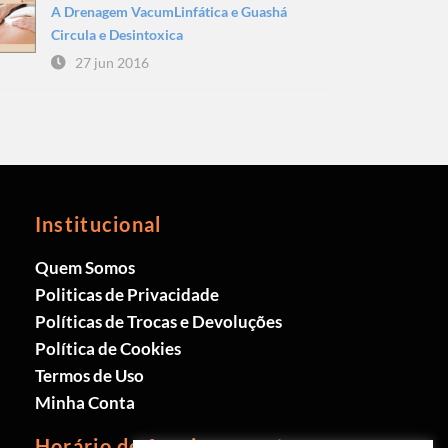
A Drenagem VacumLinfática e Guashá
Circula e Desintoxica
27 jun 2016
Institucional
Quem Somos
Politicas de Privacidade
Políticas de Trocas e Devoluções
Política de Cookies
Termos de Uso
Minha Conta
Horário de funcionamento