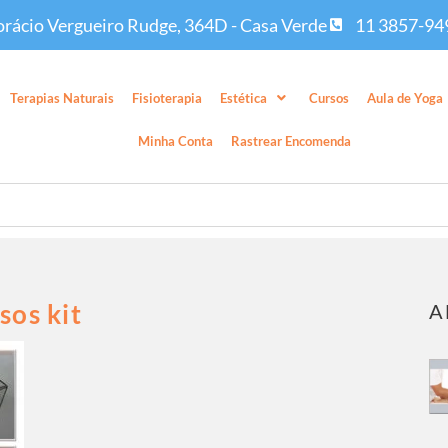
rácio Vergueiro Rudge, 364D - Casa Verde
11 3857-94
Terapias Naturais
Fisioterapia
Estética
Cursos
Aula de Yoga
Minha Conta
Rastrear Encomenda
sos kit
A