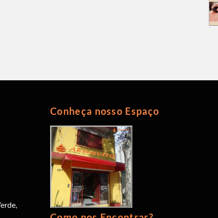
Conheça nosso Espaço
erde,
Como nos Encontrar?