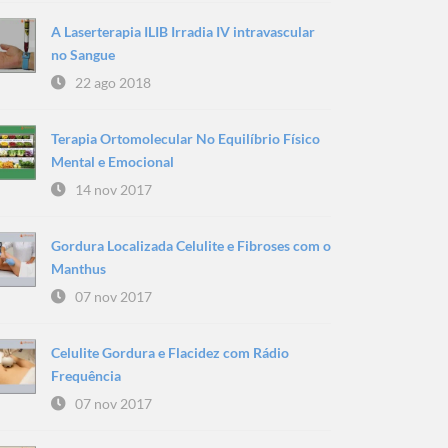
A Laserterapia ILIB Irradia IV intravascular
no Sangue
22 ago 2018
Terapia Ortomolecular No Equilíbrio Físico
Mental e Emocional
14 nov 2017
Gordura Localizada Celulite e Fibroses com o
Manthus
07 nov 2017
Celulite Gordura e Flacidez com Rádio
Frequência
07 nov 2017