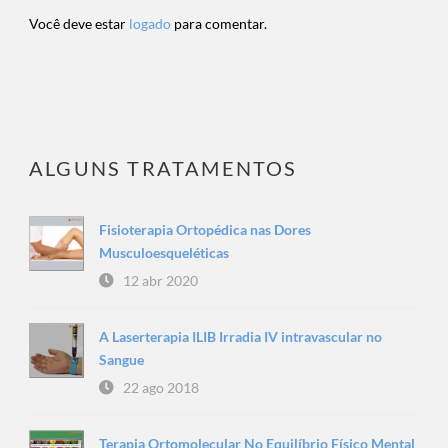
Você deve estar
logado
para comentar.
ALGUNS TRATAMENTOS
Fisioterapia Ortopédica nas Dores
Musculoesqueléticas
12 abr 2020
A Laserterapia ILIB Irradia IV intravascular no
Sangue
22 ago 2018
Terapia Ortomolecular No Equilíbrio Físico Mental