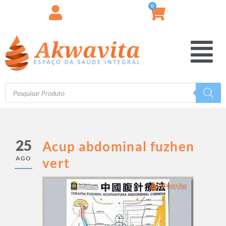
0
25
Acup abdominal fuzhen
AGO
vert