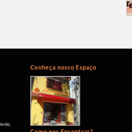
Conheça nosso Espaço
erde,
Como nos Encontrar?