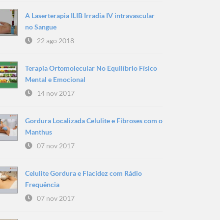
A Laserterapia ILIB Irradia IV intravascular
no Sangue
22 ago 2018
Terapia Ortomolecular No Equilíbrio Físico
Mental e Emocional
14 nov 2017
Gordura Localizada Celulite e Fibroses com o
Manthus
07 nov 2017
Celulite Gordura e Flacidez com Rádio
Frequência
07 nov 2017