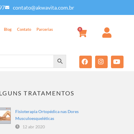
97
contato@akwavita.com.br
Blog
Contato
Parcerias
0
LGUNS TRATAMENTOS
Fisioterapia Ortopédica nas Dores
Musculoesqueléticas
12 abr 2020