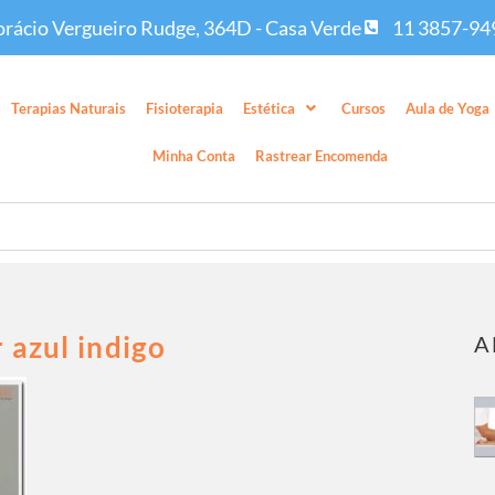
rácio Vergueiro Rudge, 364D - Casa Verde
11 3857-94
Terapias Naturais
Fisioterapia
Estética
Cursos
Aula de Yoga
Minha Conta
Rastrear Encomenda
 azul indigo
A