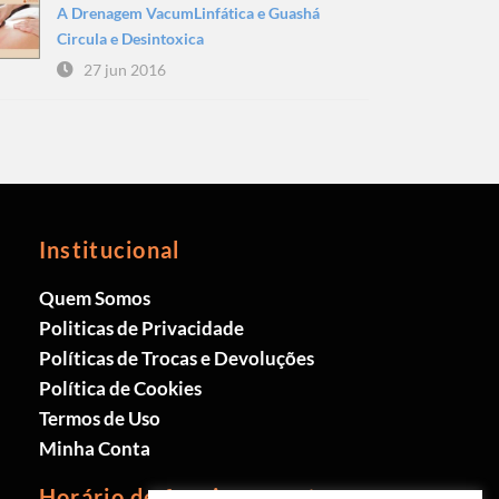
A Drenagem VacumLinfática e Guashá
Circula e Desintoxica
27 jun 2016
Institucional
Quem Somos
Politicas de Privacidade
Políticas de Trocas e Devoluções
Política de Cookies
Termos de Uso
Minha Conta
Horário de funcionamento