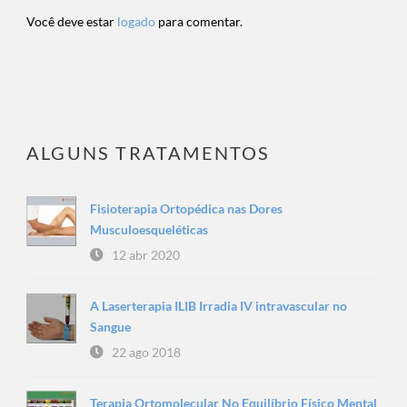
Você deve estar
logado
para comentar.
ALGUNS TRATAMENTOS
Fisioterapia Ortopédica nas Dores
Musculoesqueléticas
12 abr 2020
A Laserterapia ILIB Irradia IV intravascular no
Sangue
22 ago 2018
Terapia Ortomolecular No Equilíbrio Físico Mental