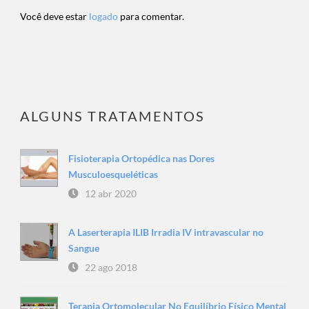
Você deve estar
logado
para comentar.
ALGUNS TRATAMENTOS
Fisioterapia Ortopédica nas Dores
Musculoesqueléticas
12 abr 2020
A Laserterapia ILIB Irradia IV intravascular no
Sangue
22 ago 2018
Terapia Ortomolecular No Equilíbrio Físico Mental