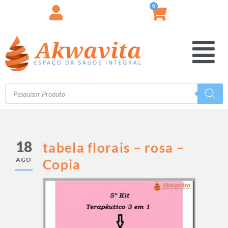
0
18
tabela florais – rosa –
AGO
Copia