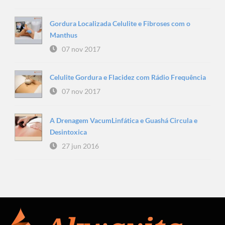
Gordura Localizada Celulite e Fibroses com o
Manthus
07 nov 2017
Celulite Gordura e Flacidez com Rádio Frequência
07 nov 2017
A Drenagem VacumLinfática e Guashá Circula e
Desintoxica
27 jun 2016