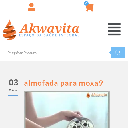
0
03
almofada para moxa9
AGO