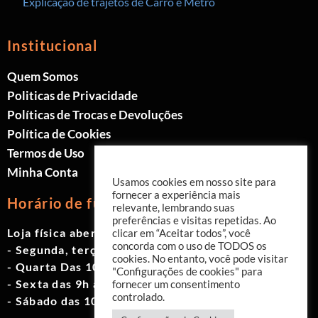
Explicação de trajetos de Carro e Metrô
Institucional
Quem Somos
Politicas de Privacidade
Políticas de Trocas e Devoluções
Política de Cookies
Termos de Uso
Minha Conta
Usamos cookies em nosso site para
fornecer a experiência mais
Horário de funcionamento
relevante, lembrando suas
preferências e visitas repetidas. Ao
Loja física aberta de Segunda à Sábado.
clicar em “Aceitar todos”, você
concorda com o uso de TODOS os
- Segunda, terça e quinta das 9h às 19h
cookies. No entanto, você pode visitar
- Quarta Das 10h às 18h
"Configurações de cookies" para
- Sexta das 9h às 18h
fornecer um consentimento
controlado.
- Sábado das 10h às 17h