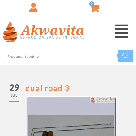
0
29
dual road 3
JUL