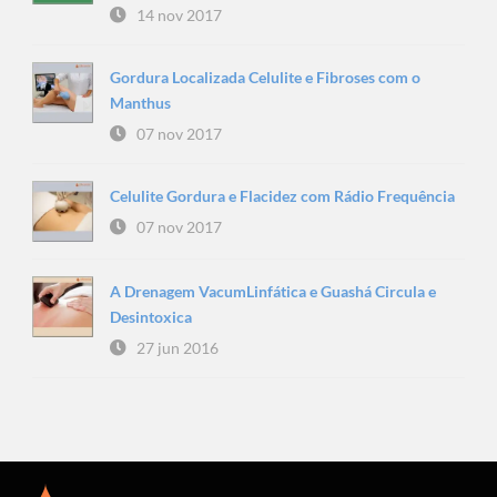
14 nov 2017
Gordura Localizada Celulite e Fibroses com o
Manthus
07 nov 2017
Celulite Gordura e Flacidez com Rádio Frequência
07 nov 2017
A Drenagem VacumLinfática e Guashá Circula e
Desintoxica
27 jun 2016