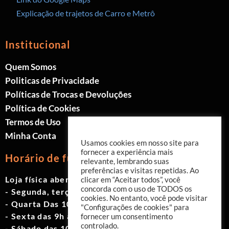
Explicação de trajetos de Carro e Metrô
Institucional
Quem Somos
Politicas de Privacidade
Políticas de Trocas e Devoluções
Política de Cookies
Termos de Uso
Minha Conta
Usamos cookies em nosso site para
fornecer a experiência mais
Horário de funcionamento
relevante, lembrando suas
preferências e visitas repetidas. Ao
Loja física aberta de Segunda à Sábado.
clicar em “Aceitar todos”, você
concorda com o uso de TODOS os
- Segunda, terça e quinta das 9h às 19h
cookies. No entanto, você pode visitar
- Quarta Das 10h às 18h
"Configurações de cookies" para
- Sexta das 9h às 18h
fornecer um consentimento
controlado.
- Sábado das 10h às 17h