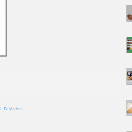
ni- EdMadras