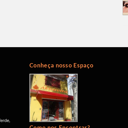
Conheça nosso Espaço
erde,
Como nos Encontrar?