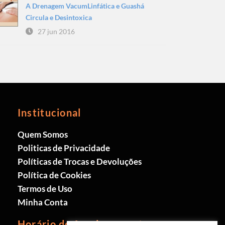
A Drenagem VacumLinfática e Guashá
Circula e Desintoxica
27 jun 2016
Institucional
Quem Somos
Politicas de Privacidade
Políticas de Trocas e Devoluções
Política de Cookies
Termos de Uso
Minha Conta
Horário de funcionamento