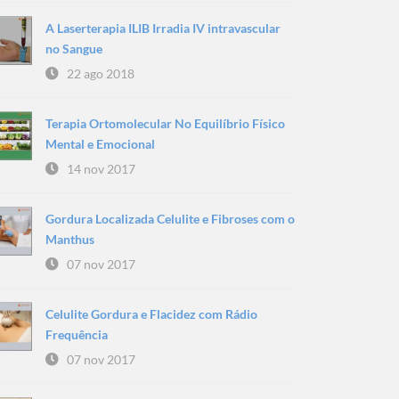
A Laserterapia ILIB Irradia IV intravascular
no Sangue
22 ago 2018
Terapia Ortomolecular No Equilíbrio Físico
Mental e Emocional
14 nov 2017
Gordura Localizada Celulite e Fibroses com o
Manthus
07 nov 2017
Celulite Gordura e Flacidez com Rádio
Frequência
07 nov 2017