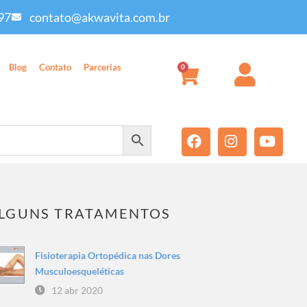
97
contato@akwavita.com.br
Blog
Contato
Parcerias
0
LGUNS TRATAMENTOS
Fisioterapia Ortopédica nas Dores
Musculoesqueléticas
12 abr 2020