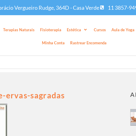
rácio Vergueiro Rudge, 364D - Casa Verde
11 3857-94
Terapias Naturais
Fisioterapia
Estética
Cursos
Aula de Yoga
Minha Conta
Rastrear Encomenda
e-ervas-sagradas
A