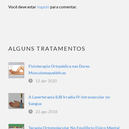
Você deve estar
logado
para comentar.
ALGUNS TRATAMENTOS
Fisioterapia Ortopédica nas Dores
Musculoesqueléticas
12 abr 2020
A Laserterapia ILIB Irradia IV intravascular no
Sangue
22 ago 2018
Terapia Ortomolecular No Equilíbrio Físico Mental