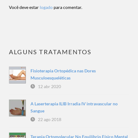
Você deve estar
logado
para comentar.
ALGUNS TRATAMENTOS
Fisioterapia Ortopédica nas Dores
Musculoesqueléticas
12 abr 2020
A Laserterapia ILIB Irradia IV intravascular no
Sangue
22 ago 2018
Terapia Ortomolecular No Equilíbrio Físico Mental